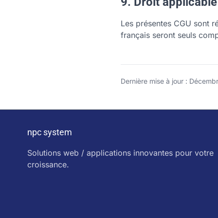
9. Droit applicable 
Les présentes CGU sont rég
français seront seuls comp
Dernière mise à jour : Décemb
npc system
Solutions web / applications innovantes pour votre
croissance.