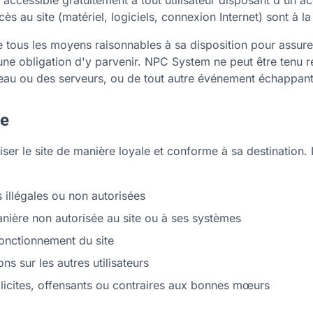
accessible gratuitement à tout utilisateur disposant d'un ac
ès au site (matériel, logiciels, connexion Internet) sont à la 
ous les moyens raisonnables à sa disposition pour assurer
cune obligation d'y parvenir. NPC System ne peut être tenu 
au ou des serveurs, ou de tout autre événement échappant
te
liser le site de manière loyale et conforme à sa destination. I
ns illégales ou non autorisées
nière non autorisée au site ou à ses systèmes
fonctionnement du site
ns sur les autres utilisateurs
llicites, offensants ou contraires aux bonnes mœurs